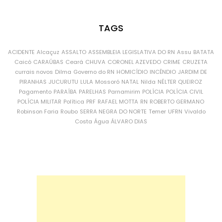
TAGS
ACIDENTE
Alcaçuz
ASSALTO
ASSEMBLEIA LEGISLATIVA DO RN
Assu
BATATA
Caicó
CARAÚBAS
Ceará
CHUVA
CORONEL AZEVEDO
CRIME
CRUZETA
currais novos
Dilma
Governo do RN
HOMICÍDIO
INCÊNDIO
JARDIM DE
PIRANHAS
JUCURUTU
LULA
Mossoró
NATAL
Nilda
NÉLTER QUEIROZ
Pagamento
PARAÍBA
PARELHAS
Parnamirim
POLÍCIA
POLÍCIA CIVIL
POLÍCIA MILITAR
Política
PRF
RAFAEL MOTTA
RN
ROBERTO GERMANO
Robinson Faria
Roubo
SERRA NEGRA DO NORTE
Temer
UFRN
Vivaldo
Costa
Água
ÁLVARO DIAS