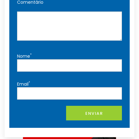
Comentário
*
Nome
*
Email
ENVIAR