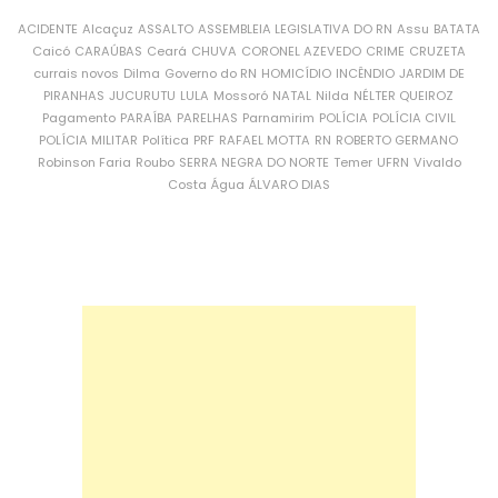
ACIDENTE
Alcaçuz
ASSALTO
ASSEMBLEIA LEGISLATIVA DO RN
Assu
BATATA
Caicó
CARAÚBAS
Ceará
CHUVA
CORONEL AZEVEDO
CRIME
CRUZETA
currais novos
Dilma
Governo do RN
HOMICÍDIO
INCÊNDIO
JARDIM DE
PIRANHAS
JUCURUTU
LULA
Mossoró
NATAL
Nilda
NÉLTER QUEIROZ
Pagamento
PARAÍBA
PARELHAS
Parnamirim
POLÍCIA
POLÍCIA CIVIL
POLÍCIA MILITAR
Política
PRF
RAFAEL MOTTA
RN
ROBERTO GERMANO
Robinson Faria
Roubo
SERRA NEGRA DO NORTE
Temer
UFRN
Vivaldo
Costa
Água
ÁLVARO DIAS