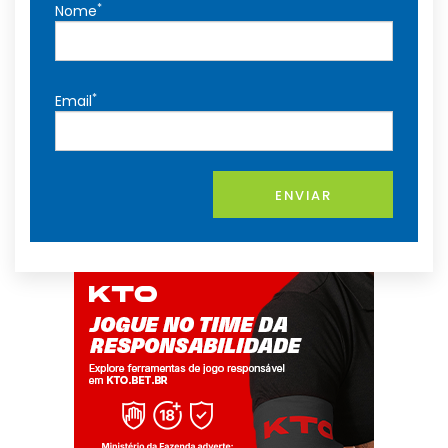
*
Nome
*
Email
ENVIAR