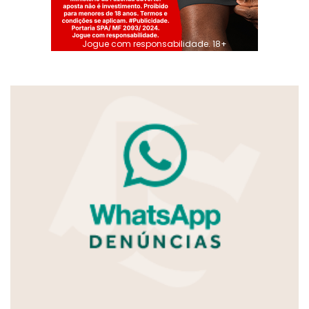
Jogue com responsabilidade. 18+