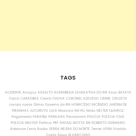
TAGS
ACIDENTE
Alcaçuz
ASSALTO
ASSEMBLEIA LEGISLATIVA DO RN
Assu
BATATA
Caicó
CARAÚBAS
Ceará
CHUVA
CORONEL AZEVEDO
CRIME
CRUZETA
currais novos
Dilma
Governo do RN
HOMICÍDIO
INCÊNDIO
JARDIM DE
PIRANHAS
JUCURUTU
LULA
Mossoró
NATAL
Nilda
NÉLTER QUEIROZ
Pagamento
PARAÍBA
PARELHAS
Parnamirim
POLÍCIA
POLÍCIA CIVIL
POLÍCIA MILITAR
Política
PRF
RAFAEL MOTTA
RN
ROBERTO GERMANO
Robinson Faria
Roubo
SERRA NEGRA DO NORTE
Temer
UFRN
Vivaldo
Costa
Água
ÁLVARO DIAS