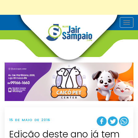
T
o
g
g
l
e
n
a
v
i
g
a
t
i
o
n
15 DE MAIO DE 2016
Edição deste ano já tem