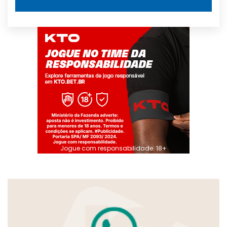
Jogue com responsabilidade. 18+