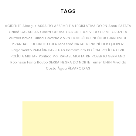
TAGS
ACIDENTE
Alcaçuz
ASSALTO
ASSEMBLEIA LEGISLATIVA DO RN
Assu
BATATA
Caicó
CARAÚBAS
Ceará
CHUVA
CORONEL AZEVEDO
CRIME
CRUZETA
currais novos
Dilma
Governo do RN
HOMICÍDIO
INCÊNDIO
JARDIM DE
PIRANHAS
JUCURUTU
LULA
Mossoró
NATAL
Nilda
NÉLTER QUEIROZ
Pagamento
PARAÍBA
PARELHAS
Parnamirim
POLÍCIA
POLÍCIA CIVIL
POLÍCIA MILITAR
Política
PRF
RAFAEL MOTTA
RN
ROBERTO GERMANO
Robinson Faria
Roubo
SERRA NEGRA DO NORTE
Temer
UFRN
Vivaldo
Costa
Água
ÁLVARO DIAS