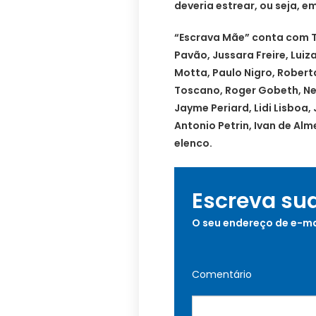
deveria estrear, ou seja, em
“Escrava Mãe” conta com T
Pavão, Jussara Freire, Lui
Motta, Paulo Nigro, Robert
Toscano, Roger Gobeth, Neu
Jayme Periard, Lidi Lisboa, 
Antonio Petrin, Ivan de Alm
elenco.
Escreva su
O seu endereço de e-ma
Comentário