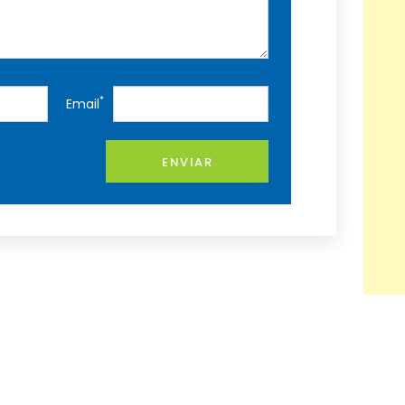
*
Email
ENVIAR