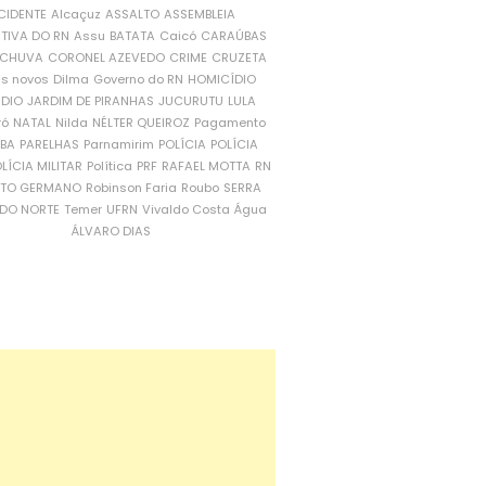
CIDENTE
Alcaçuz
ASSALTO
ASSEMBLEIA
ATIVA DO RN
Assu
BATATA
Caicó
CARAÚBAS
CHUVA
CORONEL AZEVEDO
CRIME
CRUZETA
is novos
Dilma
Governo do RN
HOMICÍDIO
NDIO
JARDIM DE PIRANHAS
JUCURUTU
LULA
ró
NATAL
Nilda
NÉLTER QUEIROZ
Pagamento
ÍBA
PARELHAS
Parnamirim
POLÍCIA
POLÍCIA
LÍCIA MILITAR
Política
PRF
RAFAEL MOTTA
RN
RTO GERMANO
Robinson Faria
Roubo
SERRA
DO NORTE
Temer
UFRN
Vivaldo Costa
Água
ÁLVARO DIAS