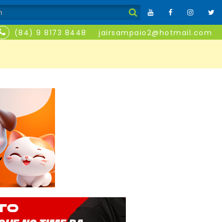
(84) 9 8173 8448
jairsampaio2@hotmail.com