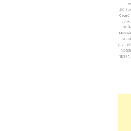
A
LEGISL
Ceará
curra
INCÊ
Mosso
PARA
CIVIL
PO
ROBE
NEGRA 