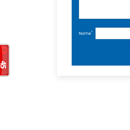
*
Nome