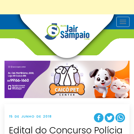
T
o
g
g
l
e
n
a
v
i
g
a
t
i
o
n
15 DE JUNHO DE 2018
Edital do Concurso Polícia