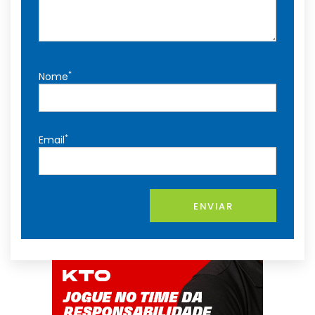
*
Nome
*
Email
ENVIAR