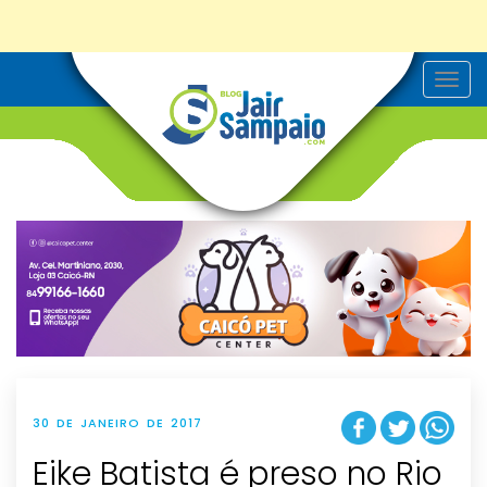
T
o
g
g
l
e
n
a
v
i
g
a
t
i
o
n
30 DE JANEIRO DE 2017
Eike Batista é preso no Rio