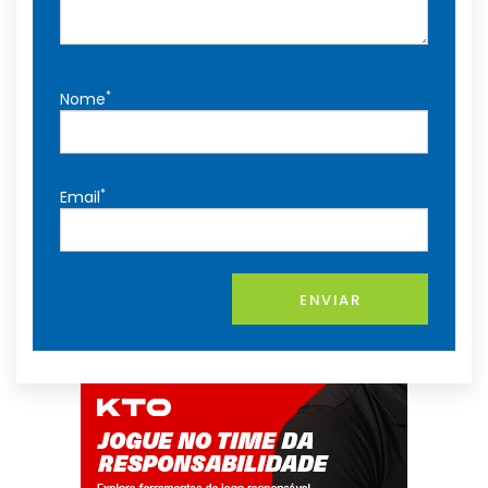
*
Nome
*
Email
ENVIAR