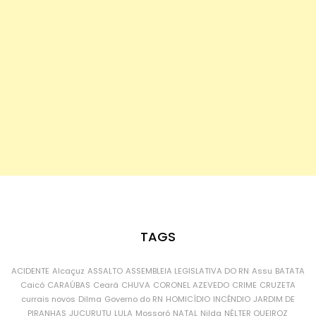
TAGS
ACIDENTE
Alcaçuz
ASSALTO
ASSEMBLEIA LEGISLATIVA DO RN
Assu
BATATA
Caicó
CARAÚBAS
Ceará
CHUVA
CORONEL AZEVEDO
CRIME
CRUZETA
currais novos
Dilma
Governo do RN
HOMICÍDIO
INCÊNDIO
JARDIM DE
PIRANHAS
JUCURUTU
LULA
Mossoró
NATAL
Nilda
NÉLTER QUEIROZ