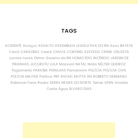
TAGS
ACIDENTE
Alcaçuz
ASSALTO
ASSEMBLEIA LEGISLATIVA DO RN
Assu
BATATA
Caicó
CARAÚBAS
Ceará
CHUVA
CORONEL AZEVEDO
CRIME
CRUZETA
currais novos
Dilma
Governo do RN
HOMICÍDIO
INCÊNDIO
JARDIM DE
PIRANHAS
JUCURUTU
LULA
Mossoró
NATAL
Nilda
NÉLTER QUEIROZ
Pagamento
PARAÍBA
PARELHAS
Parnamirim
POLÍCIA
POLÍCIA CIVIL
POLÍCIA MILITAR
Política
PRF
RAFAEL MOTTA
RN
ROBERTO GERMANO
Robinson Faria
Roubo
SERRA NEGRA DO NORTE
Temer
UFRN
Vivaldo
Costa
Água
ÁLVARO DIAS