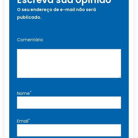
Escreva sua opinião
O seu endereço de e-mail não será
publicado.
Comentário
*
Nome
*
Email