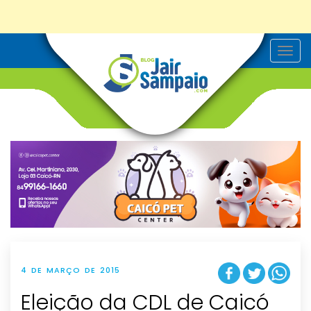
T
o
g
g
l
e
n
a
v
i
g
a
t
i
o
n
4 DE MARÇO DE 2015
Eleição da CDL de Caicó