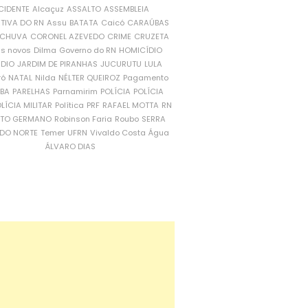
CIDENTE
Alcaçuz
ASSALTO
ASSEMBLEIA
ATIVA DO RN
Assu
BATATA
Caicó
CARAÚBAS
CHUVA
CORONEL AZEVEDO
CRIME
CRUZETA
is novos
Dilma
Governo do RN
HOMICÍDIO
NDIO
JARDIM DE PIRANHAS
JUCURUTU
LULA
ró
NATAL
Nilda
NÉLTER QUEIROZ
Pagamento
ÍBA
PARELHAS
Parnamirim
POLÍCIA
POLÍCIA
LÍCIA MILITAR
Política
PRF
RAFAEL MOTTA
RN
RTO GERMANO
Robinson Faria
Roubo
SERRA
DO NORTE
Temer
UFRN
Vivaldo Costa
Água
ÁLVARO DIAS