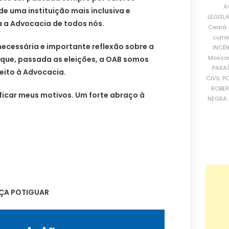
A
de uma instituição mais inclusiva e
LEGISL
a a Advocacia de todos nós.
Ceará
curra
necessária e importante reflexão sobre a
INCÊ
Mosso
e que, passada as eleições, a OAB somos
PARA
eito à Advocacia.
CIVIL
PO
ROBE
ficar meus motivos. Um forte abraço à
NEGRA 
IÇA POTIGUAR