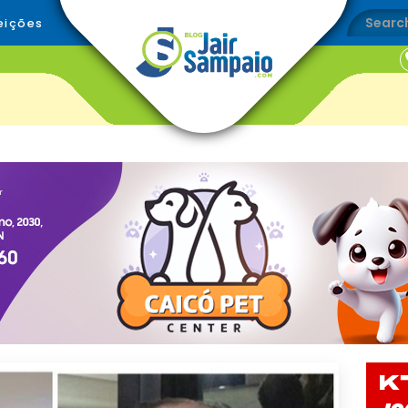
eições