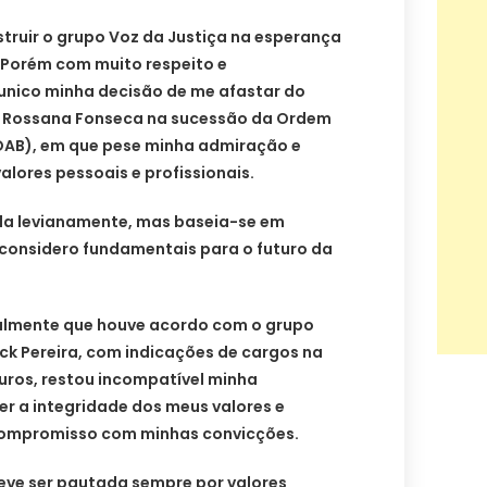
truir o grupo Voz da Justiça na esperança
Porém com muito respeito e
nico minha decisão de me afastar do
e Rossana Fonseca na sucessão da Ordem
OAB), em que pese minha admiração e
lores pessoais e profissionais.
da levianamente, mas baseia-se em
e considero fundamentais para o futuro da
almente que houve acordo com o grupo
ck Pereira, com indicações de cargos na
ros, restou incompatível minha
r a integridade dos meus valores e
 compromisso com minhas convicções.
deve ser pautada sempre por valores