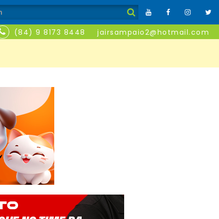
(84) 9 8173 8448
jairsampaio2@hotmail.com