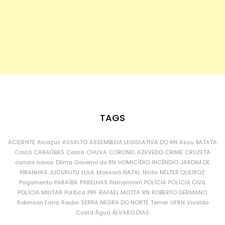
TAGS
ACIDENTE
Alcaçuz
ASSALTO
ASSEMBLEIA LEGISLATIVA DO RN
Assu
BATATA
Caicó
CARAÚBAS
Ceará
CHUVA
CORONEL AZEVEDO
CRIME
CRUZETA
currais novos
Dilma
Governo do RN
HOMICÍDIO
INCÊNDIO
JARDIM DE
PIRANHAS
JUCURUTU
LULA
Mossoró
NATAL
Nilda
NÉLTER QUEIROZ
Pagamento
PARAÍBA
PARELHAS
Parnamirim
POLÍCIA
POLÍCIA CIVIL
POLÍCIA MILITAR
Política
PRF
RAFAEL MOTTA
RN
ROBERTO GERMANO
Robinson Faria
Roubo
SERRA NEGRA DO NORTE
Temer
UFRN
Vivaldo
Costa
Água
ÁLVARO DIAS