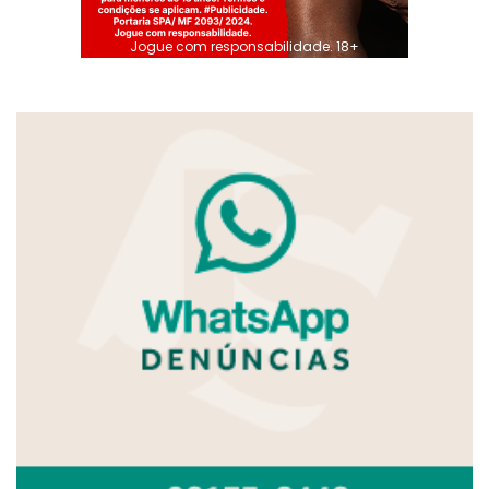
Jogue com responsabilidade. 18+