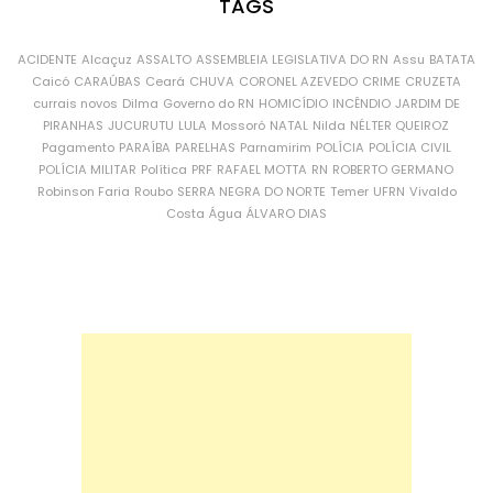
TAGS
ACIDENTE
Alcaçuz
ASSALTO
ASSEMBLEIA LEGISLATIVA DO RN
Assu
BATATA
Caicó
CARAÚBAS
Ceará
CHUVA
CORONEL AZEVEDO
CRIME
CRUZETA
currais novos
Dilma
Governo do RN
HOMICÍDIO
INCÊNDIO
JARDIM DE
PIRANHAS
JUCURUTU
LULA
Mossoró
NATAL
Nilda
NÉLTER QUEIROZ
Pagamento
PARAÍBA
PARELHAS
Parnamirim
POLÍCIA
POLÍCIA CIVIL
POLÍCIA MILITAR
Política
PRF
RAFAEL MOTTA
RN
ROBERTO GERMANO
Robinson Faria
Roubo
SERRA NEGRA DO NORTE
Temer
UFRN
Vivaldo
Costa
Água
ÁLVARO DIAS