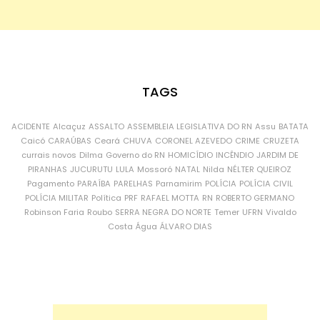
TAGS
ACIDENTE
Alcaçuz
ASSALTO
ASSEMBLEIA LEGISLATIVA DO RN
Assu
BATATA
Caicó
CARAÚBAS
Ceará
CHUVA
CORONEL AZEVEDO
CRIME
CRUZETA
currais novos
Dilma
Governo do RN
HOMICÍDIO
INCÊNDIO
JARDIM DE
PIRANHAS
JUCURUTU
LULA
Mossoró
NATAL
Nilda
NÉLTER QUEIROZ
Pagamento
PARAÍBA
PARELHAS
Parnamirim
POLÍCIA
POLÍCIA CIVIL
POLÍCIA MILITAR
Política
PRF
RAFAEL MOTTA
RN
ROBERTO GERMANO
Robinson Faria
Roubo
SERRA NEGRA DO NORTE
Temer
UFRN
Vivaldo
Costa
Água
ÁLVARO DIAS