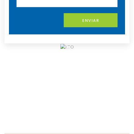
Jogue
ENVIAR
com
respon
sabilid
ade.
18+