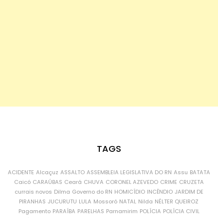
TAGS
ACIDENTE
Alcaçuz
ASSALTO
ASSEMBLEIA LEGISLATIVA DO RN
Assu
BATATA
Caicó
CARAÚBAS
Ceará
CHUVA
CORONEL AZEVEDO
CRIME
CRUZETA
currais novos
Dilma
Governo do RN
HOMICÍDIO
INCÊNDIO
JARDIM DE
PIRANHAS
JUCURUTU
LULA
Mossoró
NATAL
Nilda
NÉLTER QUEIROZ
Pagamento
PARAÍBA
PARELHAS
Parnamirim
POLÍCIA
POLÍCIA CIVIL