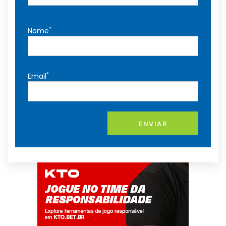
*
Nome
*
Email
ENVIAR