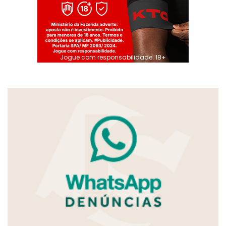
Jogue com responsabilidade. 18+