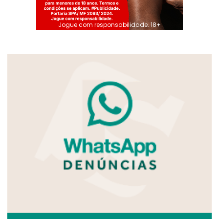
Jogue com responsabilidade. 18+