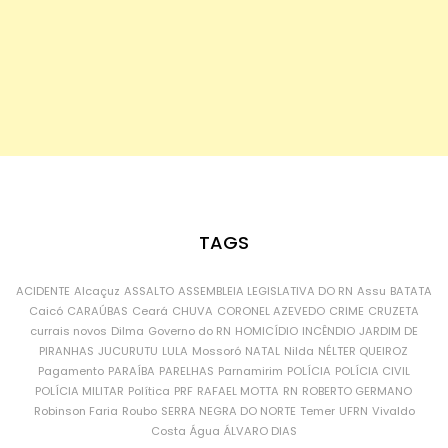
TAGS
ACIDENTE
Alcaçuz
ASSALTO
ASSEMBLEIA LEGISLATIVA DO RN
Assu
BATATA
Caicó
CARAÚBAS
Ceará
CHUVA
CORONEL AZEVEDO
CRIME
CRUZETA
currais novos
Dilma
Governo do RN
HOMICÍDIO
INCÊNDIO
JARDIM DE
PIRANHAS
JUCURUTU
LULA
Mossoró
NATAL
Nilda
NÉLTER QUEIROZ
Pagamento
PARAÍBA
PARELHAS
Parnamirim
POLÍCIA
POLÍCIA CIVIL
POLÍCIA MILITAR
Política
PRF
RAFAEL MOTTA
RN
ROBERTO GERMANO
Robinson Faria
Roubo
SERRA NEGRA DO NORTE
Temer
UFRN
Vivaldo
Costa
Água
ÁLVARO DIAS