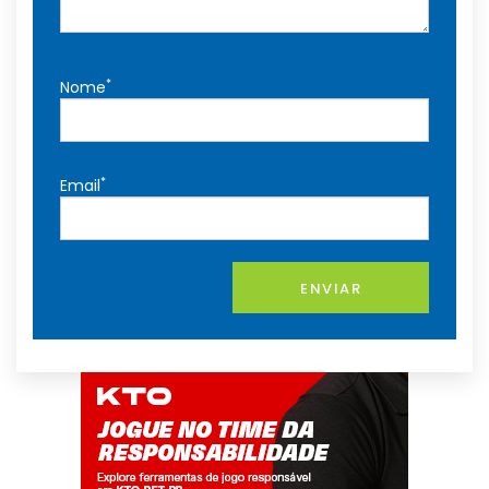
*
Nome
*
Email
ENVIAR