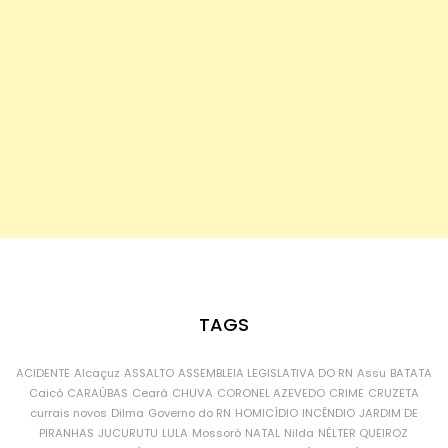
TAGS
ACIDENTE
Alcaçuz
ASSALTO
ASSEMBLEIA LEGISLATIVA DO RN
Assu
BATATA
Caicó
CARAÚBAS
Ceará
CHUVA
CORONEL AZEVEDO
CRIME
CRUZETA
currais novos
Dilma
Governo do RN
HOMICÍDIO
INCÊNDIO
JARDIM DE
PIRANHAS
JUCURUTU
LULA
Mossoró
NATAL
Nilda
NÉLTER QUEIROZ