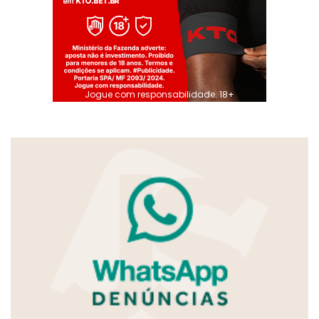
Jogue com responsabilidade. 18+