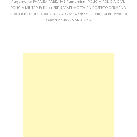
Pagamento
PARAÍBA
PARELHAS
Parnamirim
POLÍCIA
POLÍCIA CIVIL
POLÍCIA MILITAR
Política
PRF
RAFAEL MOTTA
RN
ROBERTO GERMANO
Robinson Faria
Roubo
SERRA NEGRA DO NORTE
Temer
UFRN
Vivaldo
Costa
Água
ÁLVARO DIAS