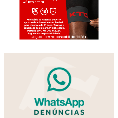
Jogue com responsabilidade. 18+