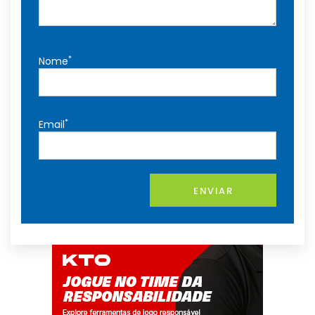
*
Nome
*
Email
ENVIAR