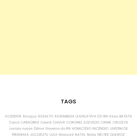
TAGS
ACIDENTE
Alcaçuz
ASSALTO
ASSEMBLEIA LEGISLATIVA DO RN
Assu
BATATA
Caicó
CARAÚBAS
Ceará
CHUVA
CORONEL AZEVEDO
CRIME
CRUZETA
currais novos
Dilma
Governo do RN
HOMICÍDIO
INCÊNDIO
JARDIM DE
PIRANHAS
JUCURUTU
LULA
Mossoró
NATAL
Nilda
NÉLTER QUEIROZ