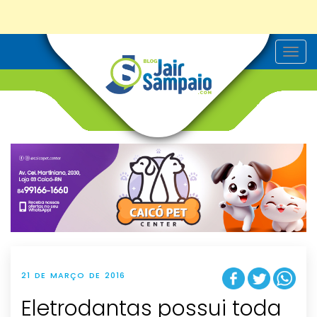
T
o
g
g
l
e
n
a
v
i
g
a
t
i
o
n
21 DE MARÇO DE 2016
Eletrodantas possui toda