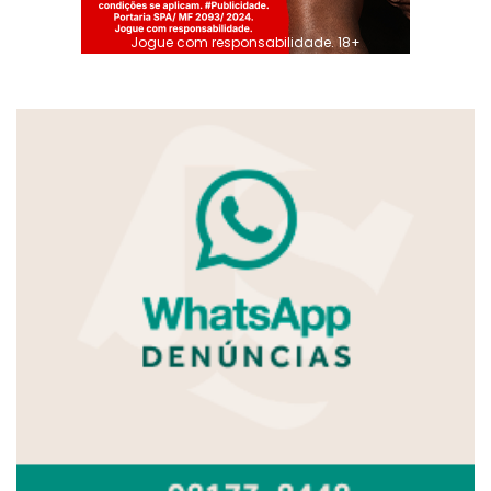
Jogue com responsabilidade. 18+