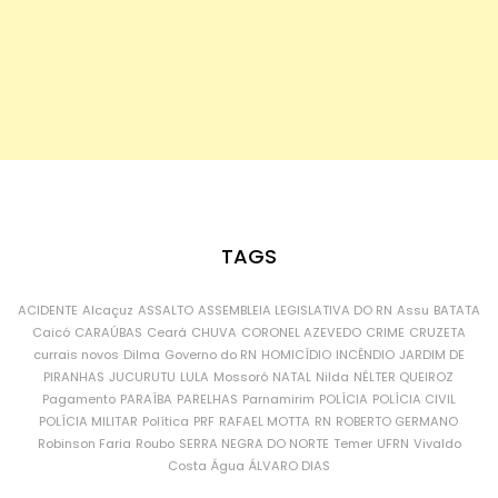
TAGS
ACIDENTE
Alcaçuz
ASSALTO
ASSEMBLEIA LEGISLATIVA DO RN
Assu
BATATA
Caicó
CARAÚBAS
Ceará
CHUVA
CORONEL AZEVEDO
CRIME
CRUZETA
currais novos
Dilma
Governo do RN
HOMICÍDIO
INCÊNDIO
JARDIM DE
PIRANHAS
JUCURUTU
LULA
Mossoró
NATAL
Nilda
NÉLTER QUEIROZ
Pagamento
PARAÍBA
PARELHAS
Parnamirim
POLÍCIA
POLÍCIA CIVIL
POLÍCIA MILITAR
Política
PRF
RAFAEL MOTTA
RN
ROBERTO GERMANO
Robinson Faria
Roubo
SERRA NEGRA DO NORTE
Temer
UFRN
Vivaldo
Costa
Água
ÁLVARO DIAS