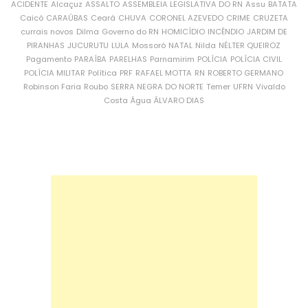
ACIDENTE
Alcaçuz
ASSALTO
ASSEMBLEIA LEGISLATIVA DO RN
Assu
BATATA
Caicó
CARAÚBAS
Ceará
CHUVA
CORONEL AZEVEDO
CRIME
CRUZETA
currais novos
Dilma
Governo do RN
HOMICÍDIO
INCÊNDIO
JARDIM DE
PIRANHAS
JUCURUTU
LULA
Mossoró
NATAL
Nilda
NÉLTER QUEIROZ
Pagamento
PARAÍBA
PARELHAS
Parnamirim
POLÍCIA
POLÍCIA CIVIL
POLÍCIA MILITAR
Política
PRF
RAFAEL MOTTA
RN
ROBERTO GERMANO
Robinson Faria
Roubo
SERRA NEGRA DO NORTE
Temer
UFRN
Vivaldo
Costa
Água
ÁLVARO DIAS