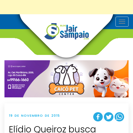
T
o
g
g
l
e
n
a
v
i
g
a
t
i
o
n
19 DE NOVEMBRO DE 2015
Elídio Queiroz busca