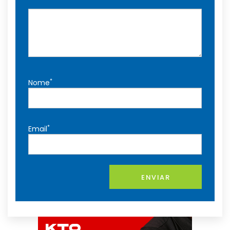
*
Nome
*
Email
ENVIAR