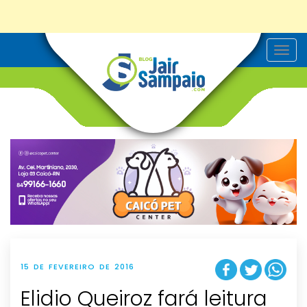
T
o
g
g
l
e
n
a
v
i
g
a
t
i
o
n
15 DE FEVEREIRO DE 2016
Elidio Queiroz fará leitura