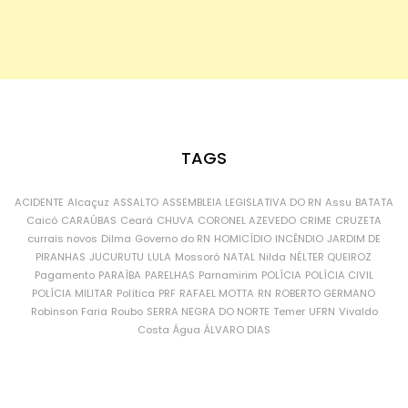
TAGS
ACIDENTE
Alcaçuz
ASSALTO
ASSEMBLEIA LEGISLATIVA DO RN
Assu
BATATA
Caicó
CARAÚBAS
Ceará
CHUVA
CORONEL AZEVEDO
CRIME
CRUZETA
currais novos
Dilma
Governo do RN
HOMICÍDIO
INCÊNDIO
JARDIM DE
PIRANHAS
JUCURUTU
LULA
Mossoró
NATAL
Nilda
NÉLTER QUEIROZ
Pagamento
PARAÍBA
PARELHAS
Parnamirim
POLÍCIA
POLÍCIA CIVIL
POLÍCIA MILITAR
Política
PRF
RAFAEL MOTTA
RN
ROBERTO GERMANO
Robinson Faria
Roubo
SERRA NEGRA DO NORTE
Temer
UFRN
Vivaldo
Costa
Água
ÁLVARO DIAS