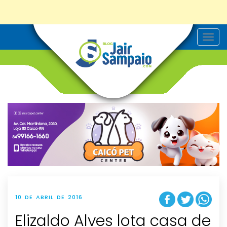
T
o
g
g
l
e
n
a
v
i
g
a
t
i
o
n
10 DE ABRIL DE 2016
Elizaldo Alves lota casa de