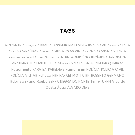
TAGS
ACIDENTE
Alcaçuz
ASSALTO
ASSEMBLEIA LEGISLATIVA DO RN
Assu
BATATA
Caicó
CARAÚBAS
Ceará
CHUVA
CORONEL AZEVEDO
CRIME
CRUZETA
currais novos
Dilma
Governo do RN
HOMICÍDIO
INCÊNDIO
JARDIM DE
PIRANHAS
JUCURUTU
LULA
Mossoró
NATAL
Nilda
NÉLTER QUEIROZ
Pagamento
PARAÍBA
PARELHAS
Parnamirim
POLÍCIA
POLÍCIA CIVIL
POLÍCIA MILITAR
Política
PRF
RAFAEL MOTTA
RN
ROBERTO GERMANO
Robinson Faria
Roubo
SERRA NEGRA DO NORTE
Temer
UFRN
Vivaldo
Costa
Água
ÁLVARO DIAS