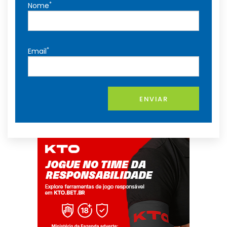
*
Nome
*
Email
ENVIAR