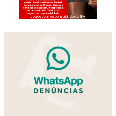
Jogue com responsabilidade. 18+