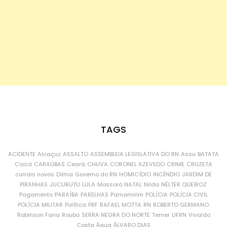
TAGS
ACIDENTE
Alcaçuz
ASSALTO
ASSEMBLEIA LEGISLATIVA DO RN
Assu
BATATA
Caicó
CARAÚBAS
Ceará
CHUVA
CORONEL AZEVEDO
CRIME
CRUZETA
currais novos
Dilma
Governo do RN
HOMICÍDIO
INCÊNDIO
JARDIM DE
PIRANHAS
JUCURUTU
LULA
Mossoró
NATAL
Nilda
NÉLTER QUEIROZ
Pagamento
PARAÍBA
PARELHAS
Parnamirim
POLÍCIA
POLÍCIA CIVIL
POLÍCIA MILITAR
Política
PRF
RAFAEL MOTTA
RN
ROBERTO GERMANO
Robinson Faria
Roubo
SERRA NEGRA DO NORTE
Temer
UFRN
Vivaldo
Costa
Água
ÁLVARO DIAS