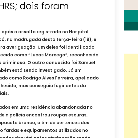
 HRS; dois foram
do após o assalto registrado no Hospital
có, na madrugada desta terça-feira (19), e
ra averiguação. Um deles foi identificado
hecido como “Lucas Morcego”, reconhecido
 criminosa. O outro conduzido foi Samuel
mbém está sendo investigado. Já um
icado como Rodrigo Alves Ferreira, apelidado
onhecido, mas conseguiu fugir antes da
ais.
izados em uma residência abandonada no
de a polícia encontrou roupas escuras,
apacete branco, além de pertences dos
mo fardas e equipamentos utilizados no
ubadas dos vigilantes ainda estão sendo