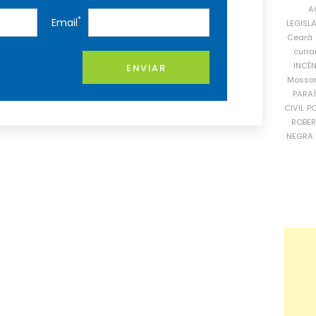
A
*
Email
LEGISL
Ceará
curra
INCÊ
ENVIAR
Mosso
PARA
CIVIL
PO
ROBE
NEGRA 