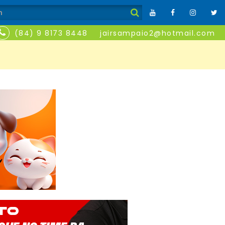
(84) 9 8173 8448
jairsampaio2@hotmail.com