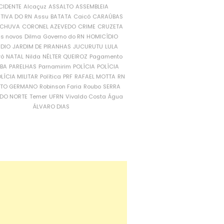
CIDENTE
Alcaçuz
ASSALTO
ASSEMBLEIA
ATIVA DO RN
Assu
BATATA
Caicó
CARAÚBAS
CHUVA
CORONEL AZEVEDO
CRIME
CRUZETA
is novos
Dilma
Governo do RN
HOMICÍDIO
NDIO
JARDIM DE PIRANHAS
JUCURUTU
LULA
ró
NATAL
Nilda
NÉLTER QUEIROZ
Pagamento
ÍBA
PARELHAS
Parnamirim
POLÍCIA
POLÍCIA
LÍCIA MILITAR
Política
PRF
RAFAEL MOTTA
RN
RTO GERMANO
Robinson Faria
Roubo
SERRA
DO NORTE
Temer
UFRN
Vivaldo Costa
Água
ÁLVARO DIAS