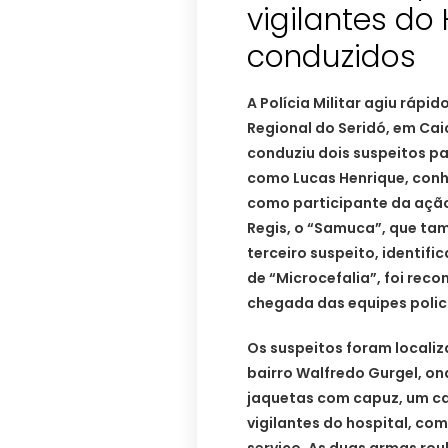
vigilantes do
conduzidos
A Polícia Militar agiu rápi
Regional do Seridó, em Cai
conduziu dois suspeitos pa
como Lucas Henrique, con
como participante da ação
Regis, o “Samuca”, que ta
terceiro suspeito, identif
de “Microcefalia”, foi rec
chegada das equipes polici
Os suspeitos foram local
bairro Walfredo Gurgel, on
jaquetas com capuz, um c
vigilantes do hospital, co
serviço. As duas armas ro