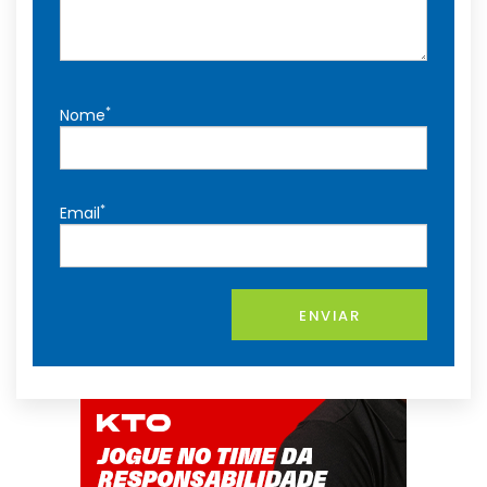
*
Nome
*
Email
ENVIAR