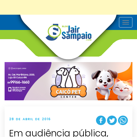
T
o
g
g
l
e
n
a
v
i
g
a
t
i
o
n
28 DE ABRIL DE 2016
Em audiência pública,