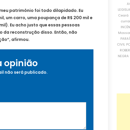
A
LEGISL
meu patrimônio foi todo dilapidado. Eu
Ceará
il, um carro, uma poupança de R$ 200 mil e
curra
mil). Eu acho justo que essas pessoas
INCÊ
 da reconstrução disso. Então, não
Mosso
PARA
ção”, afirmou.
CIVIL
PO
ROBE
NEGRA 
a opinião
il não será publicado.