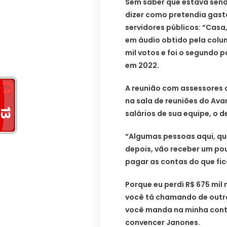
Sem saber que estava send
dizer como pretendia gast
servidores públicos: “Casa
em áudio obtido pela colu
mil votos e foi o segundo 
em 2022.
A reunião com assessores 
na sala de reuniões do Ava
salários de sua equipe, o d
“Algumas pessoas aqui, qu
depois, vão receber um pou
pagar as contas do que fi
Porque eu perdi R$ 675 mil 
você tá chamando de outro 
você manda na minha conta 
convencer Janones.