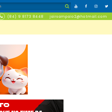
(84) 9 8173 8448
jairsampaio2@hotmail.com