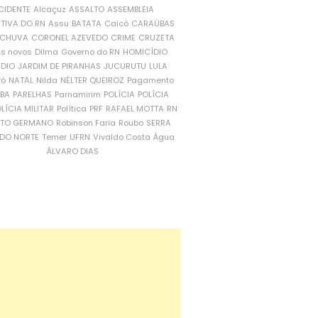
CIDENTE
Alcaçuz
ASSALTO
ASSEMBLEIA
ATIVA DO RN
Assu
BATATA
Caicó
CARAÚBAS
CHUVA
CORONEL AZEVEDO
CRIME
CRUZETA
is novos
Dilma
Governo do RN
HOMICÍDIO
NDIO
JARDIM DE PIRANHAS
JUCURUTU
LULA
ró
NATAL
Nilda
NÉLTER QUEIROZ
Pagamento
ÍBA
PARELHAS
Parnamirim
POLÍCIA
POLÍCIA
LÍCIA MILITAR
Política
PRF
RAFAEL MOTTA
RN
RTO GERMANO
Robinson Faria
Roubo
SERRA
DO NORTE
Temer
UFRN
Vivaldo Costa
Água
ÁLVARO DIAS