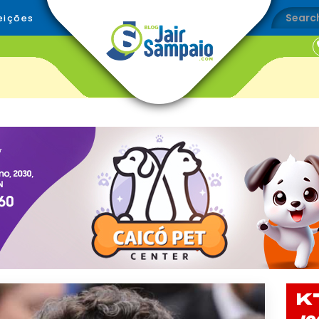
eições