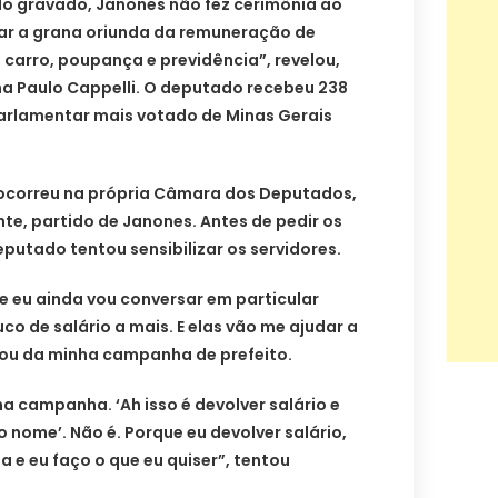
o gravado, Janones não fez cerimônia ao
ar a grana oriunda da remuneração de
, carro, poupança e previdência”, revelou,
na Paulo Cappelli. O deputado recebeu 238
parlamentar mais votado de Minas Gerais
ocorreu na própria Câmara dos Deputados,
nte, partido de Janones. Antes de pedir os
eputado tentou sensibilizar os servidores.
e eu ainda vou conversar em particular
co de salário a mais. E elas vão me ajudar a
cou da minha campanha de prefeito.
na campanha. ‘Ah isso é devolver salário e
nome’. Não é. Porque eu devolver salário,
e eu faço o que eu quiser”, tentou