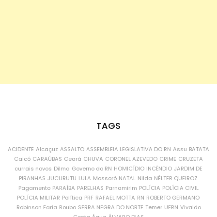
TAGS
ACIDENTE
Alcaçuz
ASSALTO
ASSEMBLEIA LEGISLATIVA DO RN
Assu
BATATA
Caicó
CARAÚBAS
Ceará
CHUVA
CORONEL AZEVEDO
CRIME
CRUZETA
currais novos
Dilma
Governo do RN
HOMICÍDIO
INCÊNDIO
JARDIM DE
PIRANHAS
JUCURUTU
LULA
Mossoró
NATAL
Nilda
NÉLTER QUEIROZ
Pagamento
PARAÍBA
PARELHAS
Parnamirim
POLÍCIA
POLÍCIA CIVIL
POLÍCIA MILITAR
Política
PRF
RAFAEL MOTTA
RN
ROBERTO GERMANO
Robinson Faria
Roubo
SERRA NEGRA DO NORTE
Temer
UFRN
Vivaldo