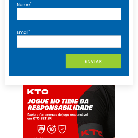
*
Nome
*
Email
ENVIAR