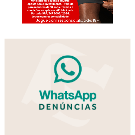
Jogue com responsabilidade. 18+