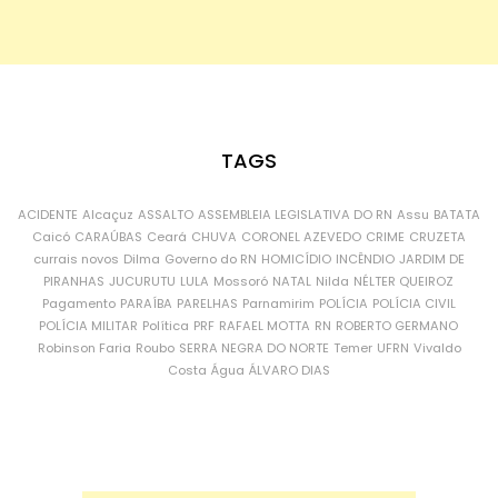
TAGS
ACIDENTE
Alcaçuz
ASSALTO
ASSEMBLEIA LEGISLATIVA DO RN
Assu
BATATA
Caicó
CARAÚBAS
Ceará
CHUVA
CORONEL AZEVEDO
CRIME
CRUZETA
currais novos
Dilma
Governo do RN
HOMICÍDIO
INCÊNDIO
JARDIM DE
PIRANHAS
JUCURUTU
LULA
Mossoró
NATAL
Nilda
NÉLTER QUEIROZ
Pagamento
PARAÍBA
PARELHAS
Parnamirim
POLÍCIA
POLÍCIA CIVIL
POLÍCIA MILITAR
Política
PRF
RAFAEL MOTTA
RN
ROBERTO GERMANO
Robinson Faria
Roubo
SERRA NEGRA DO NORTE
Temer
UFRN
Vivaldo
Costa
Água
ÁLVARO DIAS