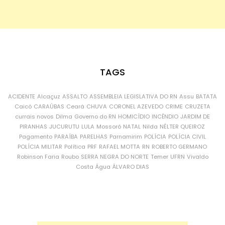
TAGS
ACIDENTE
Alcaçuz
ASSALTO
ASSEMBLEIA LEGISLATIVA DO RN
Assu
BATATA
Caicó
CARAÚBAS
Ceará
CHUVA
CORONEL AZEVEDO
CRIME
CRUZETA
currais novos
Dilma
Governo do RN
HOMICÍDIO
INCÊNDIO
JARDIM DE
PIRANHAS
JUCURUTU
LULA
Mossoró
NATAL
Nilda
NÉLTER QUEIROZ
Pagamento
PARAÍBA
PARELHAS
Parnamirim
POLÍCIA
POLÍCIA CIVIL
POLÍCIA MILITAR
Política
PRF
RAFAEL MOTTA
RN
ROBERTO GERMANO
Robinson Faria
Roubo
SERRA NEGRA DO NORTE
Temer
UFRN
Vivaldo
Costa
Água
ÁLVARO DIAS