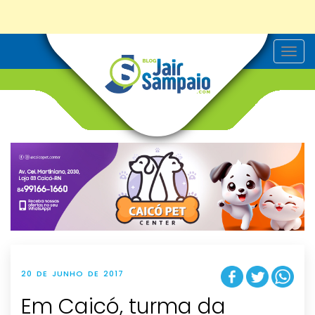
T
o
g
g
l
e
n
a
v
i
g
a
t
i
o
n
20 DE JUNHO DE 2017
Em Caicó, turma da