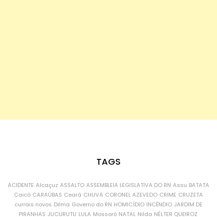
TAGS
ACIDENTE
Alcaçuz
ASSALTO
ASSEMBLEIA LEGISLATIVA DO RN
Assu
BATATA
Caicó
CARAÚBAS
Ceará
CHUVA
CORONEL AZEVEDO
CRIME
CRUZETA
currais novos
Dilma
Governo do RN
HOMICÍDIO
INCÊNDIO
JARDIM DE
PIRANHAS
JUCURUTU
LULA
Mossoró
NATAL
Nilda
NÉLTER QUEIROZ