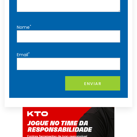
*
Nome
*
Email
ENVIAR