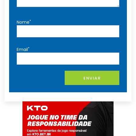
*
Nome
*
Email
ENVIAR