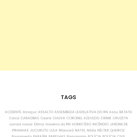
TAGS
ACIDENTE
Alcaçuz
ASSALTO
ASSEMBLEIA LEGISLATIVA DO RN
Assu
BATATA
Caicó
CARAÚBAS
Ceará
CHUVA
CORONEL AZEVEDO
CRIME
CRUZETA
currais novos
Dilma
Governo do RN
HOMICÍDIO
INCÊNDIO
JARDIM DE
PIRANHAS
JUCURUTU
LULA
Mossoró
NATAL
Nilda
NÉLTER QUEIROZ
Pagamento
PARAÍBA
PARELHAS
Parnamirim
POLÍCIA
POLÍCIA CIVIL