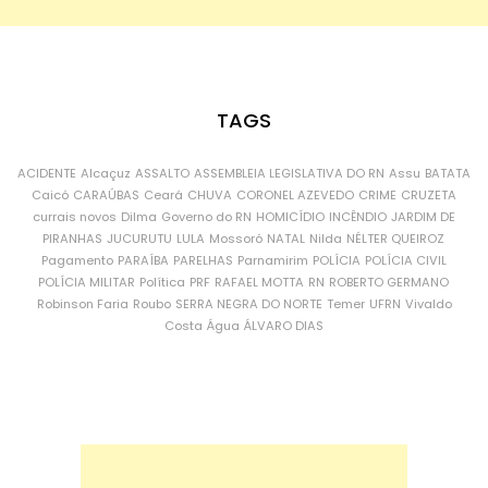
TAGS
ACIDENTE
Alcaçuz
ASSALTO
ASSEMBLEIA LEGISLATIVA DO RN
Assu
BATATA
Caicó
CARAÚBAS
Ceará
CHUVA
CORONEL AZEVEDO
CRIME
CRUZETA
currais novos
Dilma
Governo do RN
HOMICÍDIO
INCÊNDIO
JARDIM DE
PIRANHAS
JUCURUTU
LULA
Mossoró
NATAL
Nilda
NÉLTER QUEIROZ
Pagamento
PARAÍBA
PARELHAS
Parnamirim
POLÍCIA
POLÍCIA CIVIL
POLÍCIA MILITAR
Política
PRF
RAFAEL MOTTA
RN
ROBERTO GERMANO
Robinson Faria
Roubo
SERRA NEGRA DO NORTE
Temer
UFRN
Vivaldo
Costa
Água
ÁLVARO DIAS