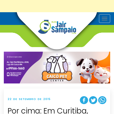
T
o
g
g
l
e
n
a
v
i
g
a
t
i
o
n
22 DE SETEMBRO DE 2015
Por cima: Em Curitiba,