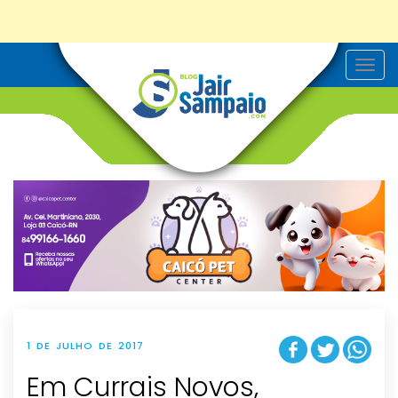
T
o
g
g
l
e
n
a
v
i
g
a
t
i
o
n
1 DE JULHO DE 2017
Em Currais Novos,