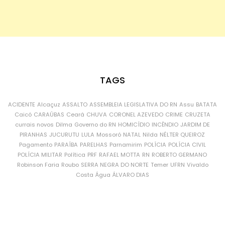
TAGS
ACIDENTE
Alcaçuz
ASSALTO
ASSEMBLEIA LEGISLATIVA DO RN
Assu
BATATA
Caicó
CARAÚBAS
Ceará
CHUVA
CORONEL AZEVEDO
CRIME
CRUZETA
currais novos
Dilma
Governo do RN
HOMICÍDIO
INCÊNDIO
JARDIM DE
PIRANHAS
JUCURUTU
LULA
Mossoró
NATAL
Nilda
NÉLTER QUEIROZ
Pagamento
PARAÍBA
PARELHAS
Parnamirim
POLÍCIA
POLÍCIA CIVIL
POLÍCIA MILITAR
Política
PRF
RAFAEL MOTTA
RN
ROBERTO GERMANO
Robinson Faria
Roubo
SERRA NEGRA DO NORTE
Temer
UFRN
Vivaldo
Costa
Água
ÁLVARO DIAS