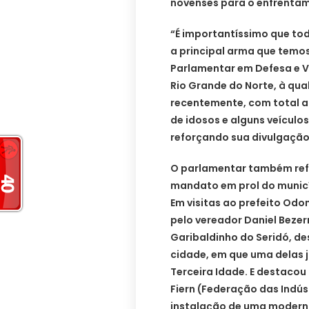
novenses para o enfrenta
“É importantíssimo que to
a principal arma que temos
Parlamentar em Defesa e V
Rio Grande do Norte, à qu
recentemente, com total a
de idosos e alguns veícul
reforçando sua divulgação n
O parlamentar também ref
mandato em prol do municí
Em visitas ao prefeito Odon
pelo vereador Daniel Bezer
Garibaldinho do Seridó, d
cidade, em que uma delas
Terceira Idade. E destaco
Fiern (Federação das Indús
instalação de uma moderna 