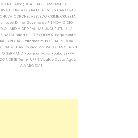
CIDENTE
Alcaçuz
ASSALTO
ASSEMBLEIA
ATIVA DO RN
Assu
BATATA
Caicó
CARAÚBAS
CHUVA
CORONEL AZEVEDO
CRIME
CRUZETA
is novos
Dilma
Governo do RN
HOMICÍDIO
NDIO
JARDIM DE PIRANHAS
JUCURUTU
LULA
ró
NATAL
Nilda
NÉLTER QUEIROZ
Pagamento
ÍBA
PARELHAS
Parnamirim
POLÍCIA
POLÍCIA
LÍCIA MILITAR
Política
PRF
RAFAEL MOTTA
RN
RTO GERMANO
Robinson Faria
Roubo
SERRA
DO NORTE
Temer
UFRN
Vivaldo Costa
Água
ÁLVARO DIAS