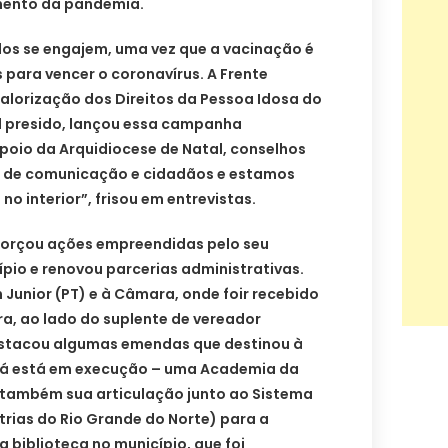
mento da pandemia.
dos se engajem, uma vez que a vacinação é
 para vencer o coronavírus. A Frente
alorização dos Direitos da Pessoa Idosa do
al presido, lançou essa campanha
poio da Arquidiocese de Natal, conselhos
os de comunicação e cidadãos e estamos
o interior”, frisou em entrevistas.
orçou ações empreendidas pelo seu
pio e renovou parcerias administrativas.
 Junior (PT) e à Câmara, onde foir recebido
ra, ao lado do suplente de vereador
estacou algumas emendas que destinou à
 já está em execução – uma Academia da
u também sua articulação junto ao Sistema
trias do Rio Grande do Norte) para a
biblioteca no município, que foi