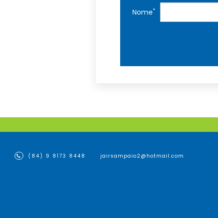
*
Nome
(84) 9 8173 8448
jairsampaio2@hotmail.com