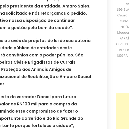
A
elo presidente da entidade, Amaro Sales.
LEGISL
nha solicitado e nós reforçamos o pedido.
Ceará
tivo nossa disposição de continuar
curra
INCÊ
om a gestão pelo bem da cidade”.
Mosso
PARA
e através de projetos de lei de sua autoria
CIVIL
PO
ilidade pública de entidades deste
ROBE
tará convênios com o poder público. São
NEGRA 
eiros Civis e Brigadistas de Currais
 Proteção aos Animais Amigos de
izacional de Reabilitação e Amparo Social
ar.
leito do vereador Daniel para futura
alor de R$ 100 mil para a compra da
umindo esse compromisso de fazer o
mportante do Seridó e do Rio Grande do
ortante porque fortalece a cidade”,