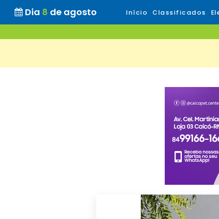
Dia
8
de agosto
Início
Classificados
El