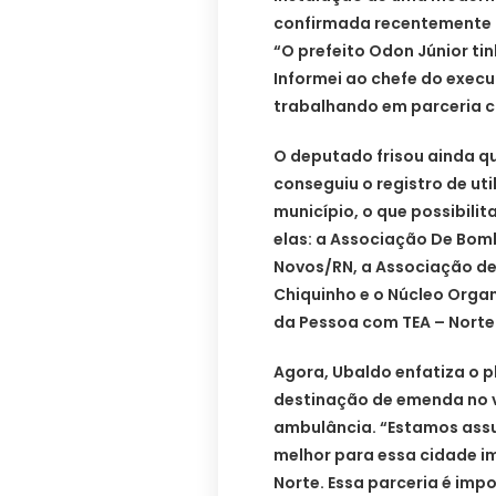
confirmada recentemente p
“O prefeito Odon Júnior ti
Informei ao chefe do execu
trabalhando em parceria c
O deputado frisou ainda qu
conseguiu o registro de ut
município, o que possibili
elas: a Associação De Bomb
Novos/RN, a Associação de
Chiquinho e o Núcleo Organ
da Pessoa com TEA – Norte
Agora, Ubaldo enfatiza o p
destinação de emenda no v
ambulância. “Estamos ass
melhor para essa cidade i
Norte. Essa parceria é imp