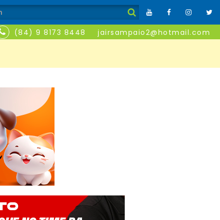
(84) 9 8173 8448
jairsampaio2@hotmail.com