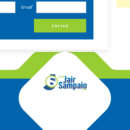
*
Email
ENVIAR