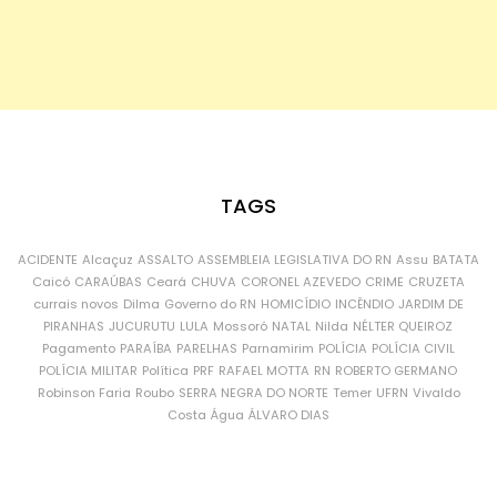
TAGS
ACIDENTE
Alcaçuz
ASSALTO
ASSEMBLEIA LEGISLATIVA DO RN
Assu
BATATA
Caicó
CARAÚBAS
Ceará
CHUVA
CORONEL AZEVEDO
CRIME
CRUZETA
currais novos
Dilma
Governo do RN
HOMICÍDIO
INCÊNDIO
JARDIM DE
PIRANHAS
JUCURUTU
LULA
Mossoró
NATAL
Nilda
NÉLTER QUEIROZ
Pagamento
PARAÍBA
PARELHAS
Parnamirim
POLÍCIA
POLÍCIA CIVIL
POLÍCIA MILITAR
Política
PRF
RAFAEL MOTTA
RN
ROBERTO GERMANO
Robinson Faria
Roubo
SERRA NEGRA DO NORTE
Temer
UFRN
Vivaldo
Costa
Água
ÁLVARO DIAS