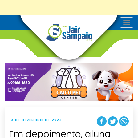
T
o
g
g
l
e
n
a
v
i
g
a
t
i
o
n
19 DE DEZEMBRO DE 2024
Em depoimento, aluna