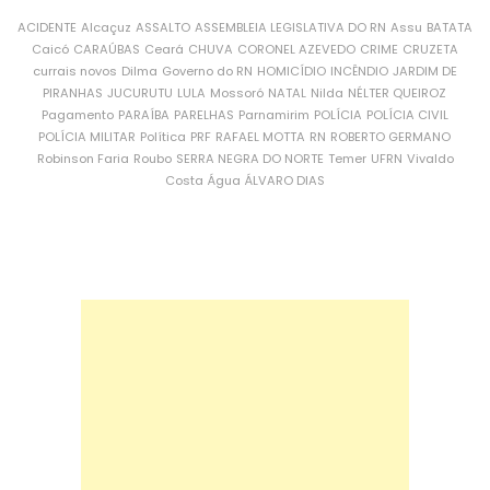
ACIDENTE
Alcaçuz
ASSALTO
ASSEMBLEIA LEGISLATIVA DO RN
Assu
BATATA
Caicó
CARAÚBAS
Ceará
CHUVA
CORONEL AZEVEDO
CRIME
CRUZETA
currais novos
Dilma
Governo do RN
HOMICÍDIO
INCÊNDIO
JARDIM DE
PIRANHAS
JUCURUTU
LULA
Mossoró
NATAL
Nilda
NÉLTER QUEIROZ
Pagamento
PARAÍBA
PARELHAS
Parnamirim
POLÍCIA
POLÍCIA CIVIL
POLÍCIA MILITAR
Política
PRF
RAFAEL MOTTA
RN
ROBERTO GERMANO
Robinson Faria
Roubo
SERRA NEGRA DO NORTE
Temer
UFRN
Vivaldo
Costa
Água
ÁLVARO DIAS