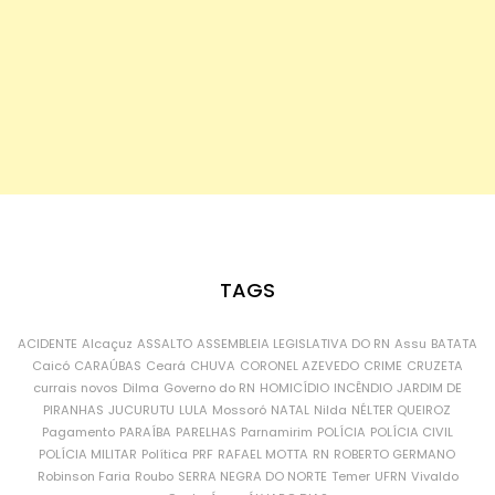
TAGS
ACIDENTE
Alcaçuz
ASSALTO
ASSEMBLEIA LEGISLATIVA DO RN
Assu
BATATA
Caicó
CARAÚBAS
Ceará
CHUVA
CORONEL AZEVEDO
CRIME
CRUZETA
currais novos
Dilma
Governo do RN
HOMICÍDIO
INCÊNDIO
JARDIM DE
PIRANHAS
JUCURUTU
LULA
Mossoró
NATAL
Nilda
NÉLTER QUEIROZ
Pagamento
PARAÍBA
PARELHAS
Parnamirim
POLÍCIA
POLÍCIA CIVIL
POLÍCIA MILITAR
Política
PRF
RAFAEL MOTTA
RN
ROBERTO GERMANO
Robinson Faria
Roubo
SERRA NEGRA DO NORTE
Temer
UFRN
Vivaldo