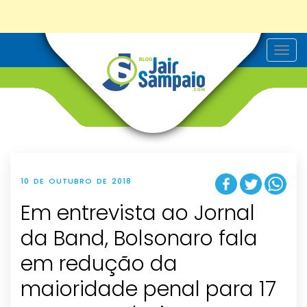
T
o
g
g
l
e
n
a
v
i
g
a
t
10 DE OUTUBRO DE 2018
i
o
Em entrevista ao Jornal
n
da Band, Bolsonaro fala
em redução da
maioridade penal para 17