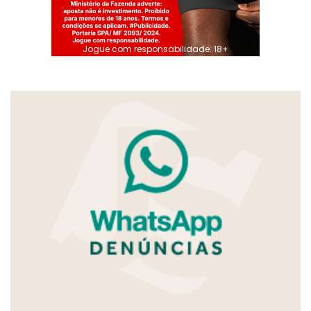
Jogue com responsabilidade. 18+