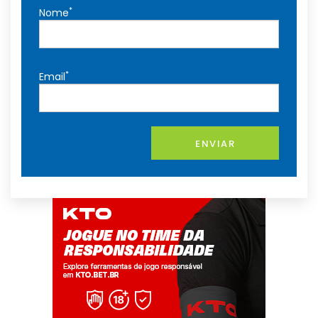
*
Nome
*
Email
ENVIAR