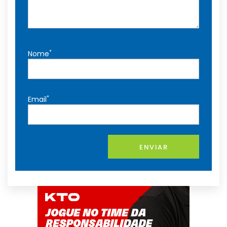
*
Nome
*
Email
ENVIAR