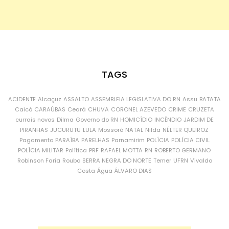
TAGS
ACIDENTE
Alcaçuz
ASSALTO
ASSEMBLEIA LEGISLATIVA DO RN
Assu
BATATA
Caicó
CARAÚBAS
Ceará
CHUVA
CORONEL AZEVEDO
CRIME
CRUZETA
currais novos
Dilma
Governo do RN
HOMICÍDIO
INCÊNDIO
JARDIM DE
PIRANHAS
JUCURUTU
LULA
Mossoró
NATAL
Nilda
NÉLTER QUEIROZ
Pagamento
PARAÍBA
PARELHAS
Parnamirim
POLÍCIA
POLÍCIA CIVIL
POLÍCIA MILITAR
Política
PRF
RAFAEL MOTTA
RN
ROBERTO GERMANO
Robinson Faria
Roubo
SERRA NEGRA DO NORTE
Temer
UFRN
Vivaldo
Costa
Água
ÁLVARO DIAS