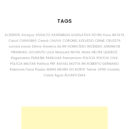
TAGS
ACIDENTE
Alcaçuz
ASSALTO
ASSEMBLEIA LEGISLATIVA DO RN
Assu
BATATA
Caicó
CARAÚBAS
Ceará
CHUVA
CORONEL AZEVEDO
CRIME
CRUZETA
currais novos
Dilma
Governo do RN
HOMICÍDIO
INCÊNDIO
JARDIM DE
PIRANHAS
JUCURUTU
LULA
Mossoró
NATAL
Nilda
NÉLTER QUEIROZ
Pagamento
PARAÍBA
PARELHAS
Parnamirim
POLÍCIA
POLÍCIA CIVIL
POLÍCIA MILITAR
Política
PRF
RAFAEL MOTTA
RN
ROBERTO GERMANO
Robinson Faria
Roubo
SERRA NEGRA DO NORTE
Temer
UFRN
Vivaldo
Costa
Água
ÁLVARO DIAS