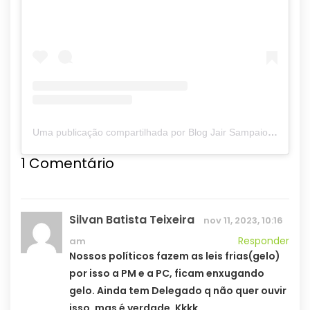
Uma publicação compartilhada por Blog Jair Sampaio (@blogjairsampaio_)
1
Comentário
Silvan Batista Teixeira
nov 11, 2023, 10:16
Responder
am
Nossos políticos fazem as leis frias(gelo)
por isso a PM e a PC, ficam enxugando
gelo. Ainda tem Delegado q não quer ouvir
isso, mas é verdade. Kkkk