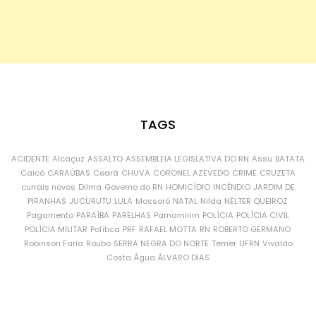
TAGS
ACIDENTE
Alcaçuz
ASSALTO
ASSEMBLEIA LEGISLATIVA DO RN
Assu
BATATA
Caicó
CARAÚBAS
Ceará
CHUVA
CORONEL AZEVEDO
CRIME
CRUZETA
currais novos
Dilma
Governo do RN
HOMICÍDIO
INCÊNDIO
JARDIM DE
PIRANHAS
JUCURUTU
LULA
Mossoró
NATAL
Nilda
NÉLTER QUEIROZ
Pagamento
PARAÍBA
PARELHAS
Parnamirim
POLÍCIA
POLÍCIA CIVIL
POLÍCIA MILITAR
Política
PRF
RAFAEL MOTTA
RN
ROBERTO GERMANO
Robinson Faria
Roubo
SERRA NEGRA DO NORTE
Temer
UFRN
Vivaldo
Costa
Água
ÁLVARO DIAS