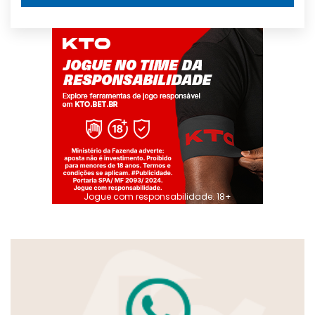
Jogue com responsabilidade. 18+