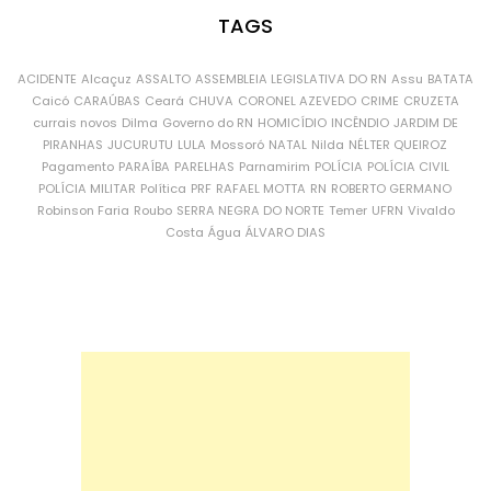
TAGS
ACIDENTE
Alcaçuz
ASSALTO
ASSEMBLEIA LEGISLATIVA DO RN
Assu
BATATA
Caicó
CARAÚBAS
Ceará
CHUVA
CORONEL AZEVEDO
CRIME
CRUZETA
currais novos
Dilma
Governo do RN
HOMICÍDIO
INCÊNDIO
JARDIM DE
PIRANHAS
JUCURUTU
LULA
Mossoró
NATAL
Nilda
NÉLTER QUEIROZ
Pagamento
PARAÍBA
PARELHAS
Parnamirim
POLÍCIA
POLÍCIA CIVIL
POLÍCIA MILITAR
Política
PRF
RAFAEL MOTTA
RN
ROBERTO GERMANO
Robinson Faria
Roubo
SERRA NEGRA DO NORTE
Temer
UFRN
Vivaldo
Costa
Água
ÁLVARO DIAS