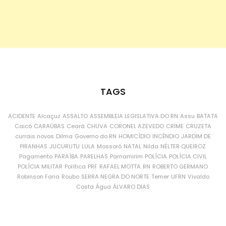
TAGS
ACIDENTE
Alcaçuz
ASSALTO
ASSEMBLEIA LEGISLATIVA DO RN
Assu
BATATA
Caicó
CARAÚBAS
Ceará
CHUVA
CORONEL AZEVEDO
CRIME
CRUZETA
currais novos
Dilma
Governo do RN
HOMICÍDIO
INCÊNDIO
JARDIM DE
PIRANHAS
JUCURUTU
LULA
Mossoró
NATAL
Nilda
NÉLTER QUEIROZ
Pagamento
PARAÍBA
PARELHAS
Parnamirim
POLÍCIA
POLÍCIA CIVIL
POLÍCIA MILITAR
Política
PRF
RAFAEL MOTTA
RN
ROBERTO GERMANO
Robinson Faria
Roubo
SERRA NEGRA DO NORTE
Temer
UFRN
Vivaldo
Costa
Água
ÁLVARO DIAS