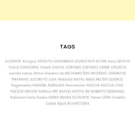
TAGS
ACIDENTE
Alcaçuz
ASSALTO
ASSEMBLEIA LEGISLATIVA DO RN
Assu
BATATA
Caicó
CARAÚBAS
Ceará
CHUVA
CORONEL AZEVEDO
CRIME
CRUZETA
currais novos
Dilma
Governo do RN
HOMICÍDIO
INCÊNDIO
JARDIM DE
PIRANHAS
JUCURUTU
LULA
Mossoró
NATAL
Nilda
NÉLTER QUEIROZ
Pagamento
PARAÍBA
PARELHAS
Parnamirim
POLÍCIA
POLÍCIA CIVIL
POLÍCIA MILITAR
Política
PRF
RAFAEL MOTTA
RN
ROBERTO GERMANO
Robinson Faria
Roubo
SERRA NEGRA DO NORTE
Temer
UFRN
Vivaldo
Costa
Água
ÁLVARO DIAS