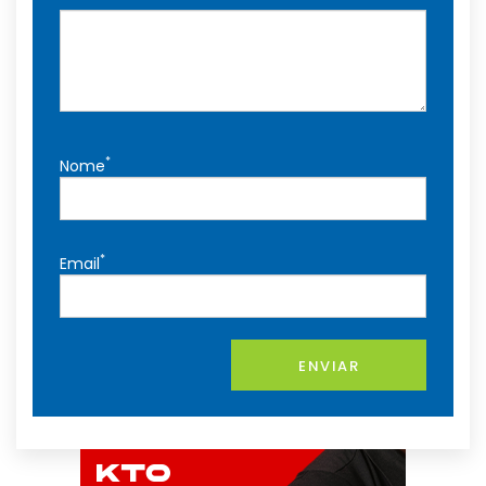
*
Nome
*
Email
ENVIAR