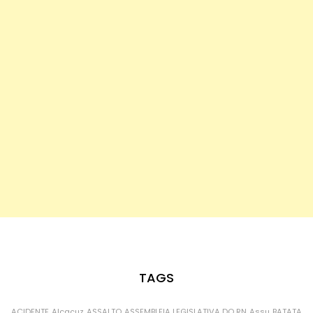
TAGS
ACIDENTE
Alcaçuz
ASSALTO
ASSEMBLEIA LEGISLATIVA DO RN
Assu
BATATA