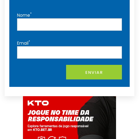
*
Nome
*
Email
ENVIAR