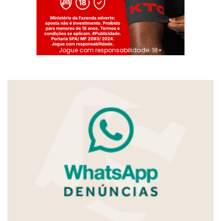
Jogue com responsabilidade. 18+