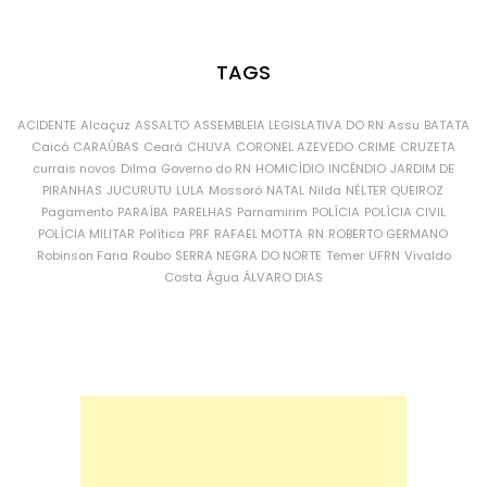
TAGS
ACIDENTE
Alcaçuz
ASSALTO
ASSEMBLEIA LEGISLATIVA DO RN
Assu
BATATA
Caicó
CARAÚBAS
Ceará
CHUVA
CORONEL AZEVEDO
CRIME
CRUZETA
currais novos
Dilma
Governo do RN
HOMICÍDIO
INCÊNDIO
JARDIM DE
PIRANHAS
JUCURUTU
LULA
Mossoró
NATAL
Nilda
NÉLTER QUEIROZ
Pagamento
PARAÍBA
PARELHAS
Parnamirim
POLÍCIA
POLÍCIA CIVIL
POLÍCIA MILITAR
Política
PRF
RAFAEL MOTTA
RN
ROBERTO GERMANO
Robinson Faria
Roubo
SERRA NEGRA DO NORTE
Temer
UFRN
Vivaldo
Costa
Água
ÁLVARO DIAS