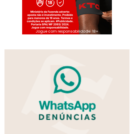
Jogue com responsabilidade. 18+