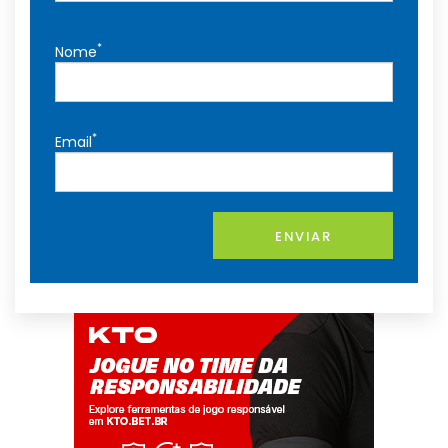
*
Nome
*
Email
ENVIAR