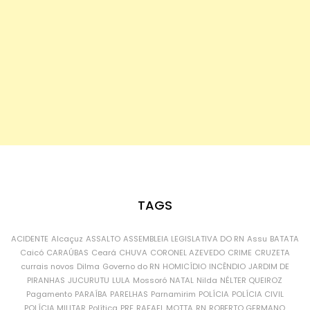
TAGS
ACIDENTE
Alcaçuz
ASSALTO
ASSEMBLEIA LEGISLATIVA DO RN
Assu
BATATA
Caicó
CARAÚBAS
Ceará
CHUVA
CORONEL AZEVEDO
CRIME
CRUZETA
currais novos
Dilma
Governo do RN
HOMICÍDIO
INCÊNDIO
JARDIM DE
PIRANHAS
JUCURUTU
LULA
Mossoró
NATAL
Nilda
NÉLTER QUEIROZ
Pagamento
PARAÍBA
PARELHAS
Parnamirim
POLÍCIA
POLÍCIA CIVIL
POLÍCIA MILITAR
Política
PRF
RAFAEL MOTTA
RN
ROBERTO GERMANO