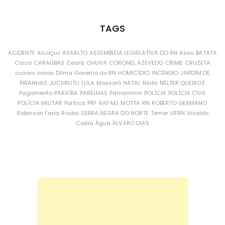
TAGS
ACIDENTE
Alcaçuz
ASSALTO
ASSEMBLEIA LEGISLATIVA DO RN
Assu
BATATA
Caicó
CARAÚBAS
Ceará
CHUVA
CORONEL AZEVEDO
CRIME
CRUZETA
currais novos
Dilma
Governo do RN
HOMICÍDIO
INCÊNDIO
JARDIM DE
PIRANHAS
JUCURUTU
LULA
Mossoró
NATAL
Nilda
NÉLTER QUEIROZ
Pagamento
PARAÍBA
PARELHAS
Parnamirim
POLÍCIA
POLÍCIA CIVIL
POLÍCIA MILITAR
Política
PRF
RAFAEL MOTTA
RN
ROBERTO GERMANO
Robinson Faria
Roubo
SERRA NEGRA DO NORTE
Temer
UFRN
Vivaldo
Costa
Água
ÁLVARO DIAS