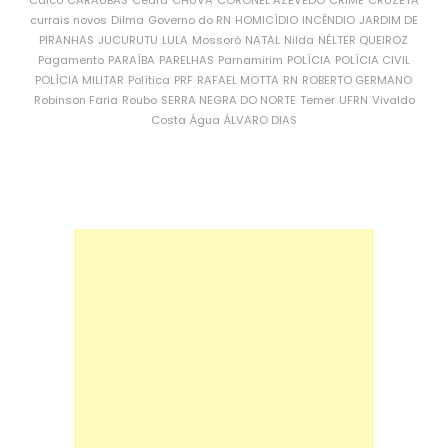
Caicó
CARAÚBAS
Ceará
CHUVA
CORONEL AZEVEDO
CRIME
CRUZETA
currais novos
Dilma
Governo do RN
HOMICÍDIO
INCÊNDIO
JARDIM DE
PIRANHAS
JUCURUTU
LULA
Mossoró
NATAL
Nilda
NÉLTER QUEIROZ
Pagamento
PARAÍBA
PARELHAS
Parnamirim
POLÍCIA
POLÍCIA CIVIL
POLÍCIA MILITAR
Política
PRF
RAFAEL MOTTA
RN
ROBERTO GERMANO
Robinson Faria
Roubo
SERRA NEGRA DO NORTE
Temer
UFRN
Vivaldo
Costa
Água
ÁLVARO DIAS