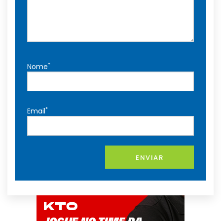
*
Nome
*
Email
ENVIAR