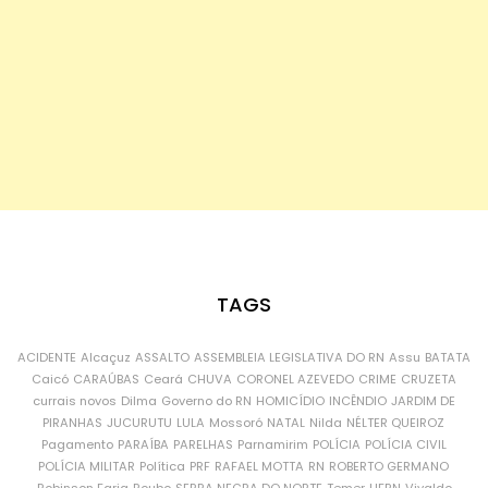
TAGS
ACIDENTE
Alcaçuz
ASSALTO
ASSEMBLEIA LEGISLATIVA DO RN
Assu
BATATA
Caicó
CARAÚBAS
Ceará
CHUVA
CORONEL AZEVEDO
CRIME
CRUZETA
currais novos
Dilma
Governo do RN
HOMICÍDIO
INCÊNDIO
JARDIM DE
PIRANHAS
JUCURUTU
LULA
Mossoró
NATAL
Nilda
NÉLTER QUEIROZ
Pagamento
PARAÍBA
PARELHAS
Parnamirim
POLÍCIA
POLÍCIA CIVIL
POLÍCIA MILITAR
Política
PRF
RAFAEL MOTTA
RN
ROBERTO GERMANO
Robinson Faria
Roubo
SERRA NEGRA DO NORTE
Temer
UFRN
Vivaldo