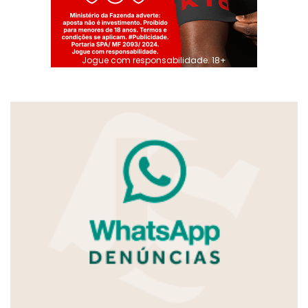
Jogue com responsabilidade. 18+