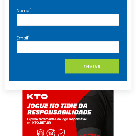
*
Nome
*
Email
ENVIAR