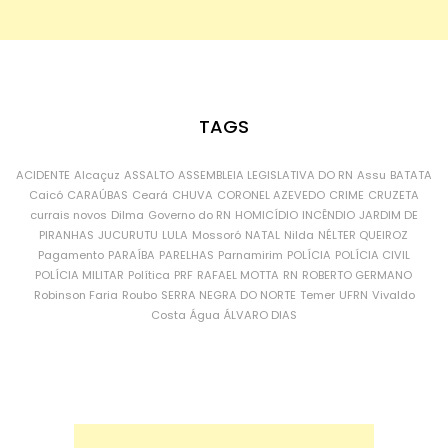
TAGS
ACIDENTE
Alcaçuz
ASSALTO
ASSEMBLEIA LEGISLATIVA DO RN
Assu
BATATA
Caicó
CARAÚBAS
Ceará
CHUVA
CORONEL AZEVEDO
CRIME
CRUZETA
currais novos
Dilma
Governo do RN
HOMICÍDIO
INCÊNDIO
JARDIM DE
PIRANHAS
JUCURUTU
LULA
Mossoró
NATAL
Nilda
NÉLTER QUEIROZ
Pagamento
PARAÍBA
PARELHAS
Parnamirim
POLÍCIA
POLÍCIA CIVIL
POLÍCIA MILITAR
Política
PRF
RAFAEL MOTTA
RN
ROBERTO GERMANO
Robinson Faria
Roubo
SERRA NEGRA DO NORTE
Temer
UFRN
Vivaldo
Costa
Água
ÁLVARO DIAS